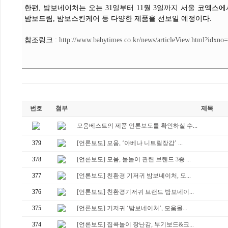
한편, 밤보네이처는 오는 31일부터 11월 3일까지 서울 코엑
밤보드림, 밤보스킨케어 등 다양한 제품을 선보일 예정이다.
참조링크 :
http://www.babytimes.co.kr/news/articleView.html?idxno
번호
첨부
제목
모움베스트의 제품 언론보도를 확인하실 수...
379
[언론보도] 모움, ‘아베나 니트릴장갑’ ...
378
[언론보도] 모움, 물놀이 관련 브랜드 3종 ...
377
[언론보도] 친환경 기저귀 밤보네이처, 모...
376
[언론보도] 친환경기저귀 브랜드 밤보네이...
375
[언론보도] 기저귀 ‘밤보네이처’, 모움몰...
374
[언론보도] 집콕놀이 장난감, 부기보드&크...