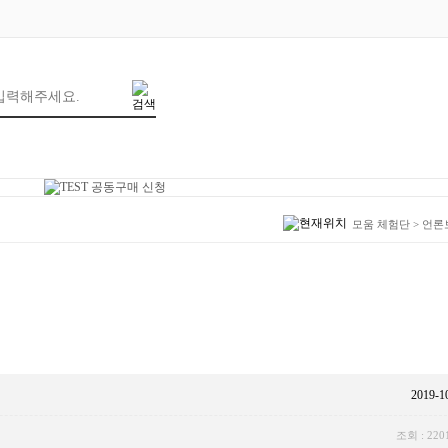
모움 체험단
>
언론
2019-1
조회 : 220