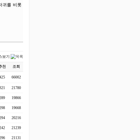
기저귀를 비롯
추천
조회
425
66002
321
21780
289
19866
298
19668
294
20216
242
21239
296
21131