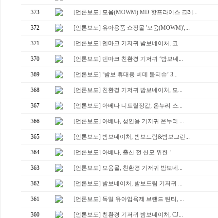
373
[언론보도] 모움(MOWM) MD 핫프라이스 크레...
372
[언론보도] 유아용품 쇼핑몰 '모움(MOWM)',...
371
[언론보도] 덴마크 기저귀 밤보네이처, 코...
370
[언론보도] 덴마크 친환경 기저귀 ‘밤보네...
369
[언론보도] ‘밤보 휴대용 비데 물티슈’ 3...
368
[언론보도] 친환경 기저귀 밤보네이처, 모...
367
[언론보도] 아베나 니트릴장갑, 온누리 스...
366
[언론보도] 아베나, 성인용 기저귀 온누리 ...
365
[언론보도] 밤보네이처, 밤보드림&밤보그린...
364
[언론보도] 아베나, 출산 전 산모 위한 ‘...
363
[언론보도] 모움몰, 친환경 기저귀 밤보네...
362
[언론보도] 밤보네이처, 밤보드림 기저귀 ...
361
[언론보도] 독일 유아입욕제 브랜드 틴티, ...
360
[언론보도] 친환경 기저귀 밤보네이처, CJ...