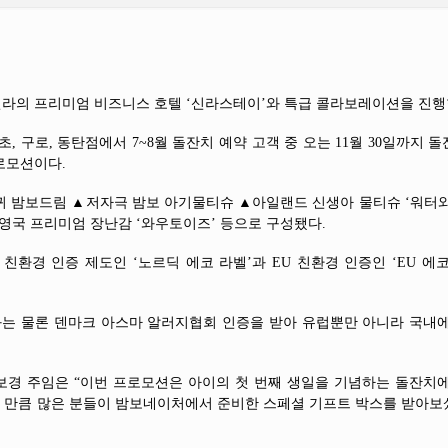
라의 프리미엄 비즈니스 호텔 ‘신라스테이’와 특급 콜라보레이션을 진행
, 구로, 동탄점에서 7~8월 돌잔치 예약 고객 중 오는 11월 30일까지 
로모션이다.
 밤보드림 ▲저자극 밤보 아기물티슈 ▲아일랜드 신생아 물티슈 ‘워터와
▲영국 프리미엄 장난감 ‘와우토이즈’ 등으로 구성됐다.
환경 인증 제도인 ‘노르딕 에코 라벨’과 EU 친환경 인증인 ‘EU 에
과는 물론 덴마크 아스마 알러지협회 인증을 받아 유럽뿐만 아니라 국내에
경 주임은 “이번 프로모션은 아이의 첫 번째 생일을 기념하는 돌잔치에
 만큼 많은 분들이 밤보네이처에서 준비한 스페셜 기프트 박스를 받아보