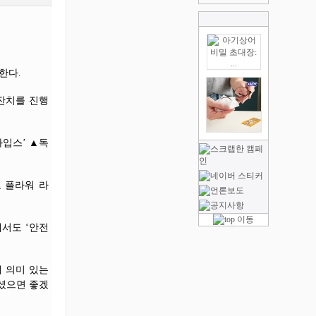
한다.
돌잔치를 진행
입스’ ▲독
코 플라워 라
서도 ‘안전
 의미 있는
셨으면 좋겠