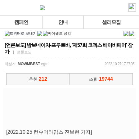
캠페인
안내
셀러모집
[언론보도] 밤보네이처-프루트바, '제57회 코엑스 베이비페어' 참
가
| 언론보도
작성자
MOWMBEST
egm
2022-10-27 17:27:05
212
19744
추천
조회
[2022.10.25 컨슈머타임스 진보현 기자]