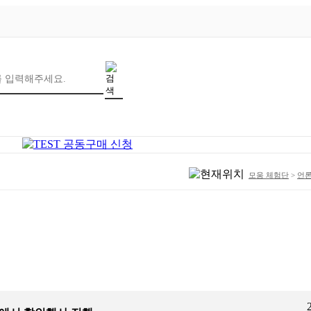
모움 체험단
>
언