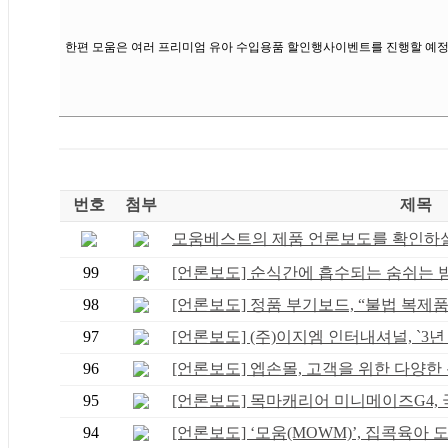
한편 모움은 여러 프리미엄 유아 수입용품 할인행사이벤트를 진행할 예정
번호
첨부
제목
모움베스트의 제품 언론보도를 확인하실 
99
[언론보도] 순식간에 흡수되는 숨쉬는 밤 .
98
[언론보도] 정품 부기보드, “불법 복제품 .
97
[언론보도] (주)이지엠 인터내셔널, `3년 .
96
[언론보도] 엡손몰, 고객을 위한 다양한 봄
95
[언론보도] 목마캐리어 미니메이즈G4, 국
94
[언론보도] ‘모움(MOWM)’, 집콕육아 도와