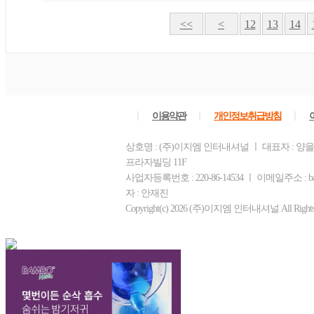
<<
<
12
13
14
ㅣ
ㅣ
ㅣ
이용약관
개인정보취급방침
상호명 : (주)이지엠 인터내셔널 ㅣ 대표자 : 양을
프라자빌딩 11F
사업자등록번호 : 220-86-14534 ㅣ 이메일주소 : b
자 : 안재진
Copyright(c) 2026 (주)이지엠 인터내셔널 All Rights R