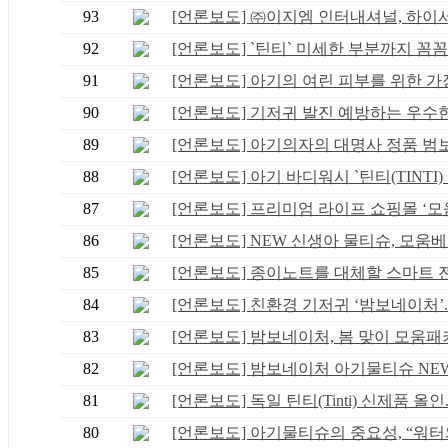
93
[언론보도] ㈜이지엠 인터내셔널, 하이서울
92
[언론보도] `틴티` 미세한 부분까지 꼼꼼하
91
[언론보도] 아기의 여린 피부를 위한 가장 
90
[언론보도] 기저귀 발진 예방하는 우수한 .
89
[언론보도] 아기의자의 대명사 정품 범보의
88
[언론보도] 아기 바디워시 `틴티(TINTI) 버
87
[언론보도] 프리미엄 라이프 쇼핑몰 ‘모움.
86
[언론보도] NEW 신생아 물티슈, 모움베스
85
[언론보도] 종이노트를 대체할 스마트 전자
84
[언론보도] 친환경 기저귀 ‘밤보네이처’..
83
[언론보도] 밤보네이처, 봄 맞이 모움패키.
82
[언론보도] 밤보네이처 아기물티슈 NEW 
81
[언론보도] 독일 틴티(Tinti) 신제품 올인..
80
[언론보도] 아기물티슈의 중요성, “워터와