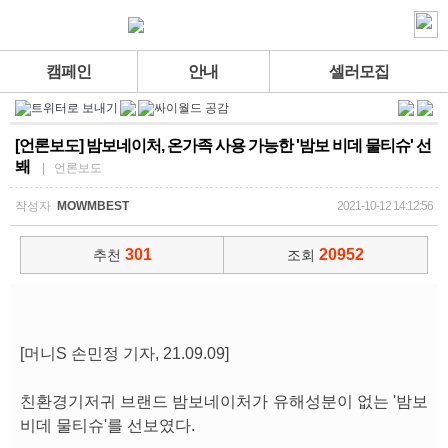
캠페인
안내
셀러모집
[언론보도] 밤보네이처, 온가족 사용 가능한 '밤보 비데 물티슈' 선
봬
| 언론보도
작성자
MOWMBEST
2021-10-12 14:12:56
301
20952
추천
조회
[머니S 손민정 기자, 21.09.09]
친환경기저귀 브랜드 밤보네이처가 유해성분이 없는 '밤보
비데 물티슈'를 선보였다.