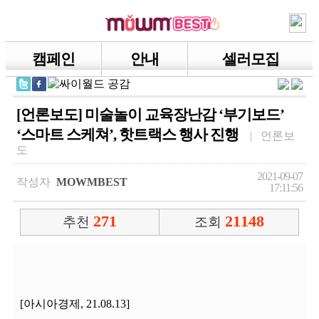
캠페인
안내
셀러모집
[언론보도] 미술놀이 교육장난감 ‘부기보드’
‘스마트 스케쳐’, 핫트랙스 행사 진행
| 언론보
도
2021-09-07
작성자
MOWMBEST
17:11:56
271
21148
추천
조회
[아시아경제, 21.08.13]