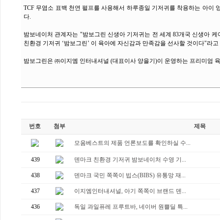
TCF 무염소 표백 천연 펄프를 사용해서 하루종일 기저귀를 착용하는 아이 
다.
밤보네이처 관계자는 "밤보그린 신생아 기저귀는 전 세계 83개국 신생아 케
친환경 기저귀 ‘밤보그린’ 이 육아에 자신감과 만족감을 선사할 것이다"라고
밤보그린은 ㈜이지엠 인터내셔널 (대표이사 양을기)이 운영하는 프리미엄 육아
번호
첨부
제목
모움베스트의 제품 언론보도를 확인하실 수...
439
덴마크 친환경 기저귀 밤보네이처 수영 기...
438
덴마크 국민 쪽쪽이 빕스(BIBS) 유통망 재...
437
이지엠인터내셔널, 아기 쪽쪽이 브랜드 덴...
436
독일 과일퓨레 프루트바, 네이버 원쁠딜 특...