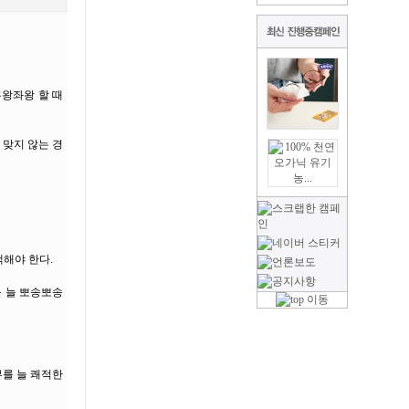
우왕좌왕 할 때
 맞지 않는 경
해야 한다.
를 늘 뽀송뽀송
부를 늘 쾌적한