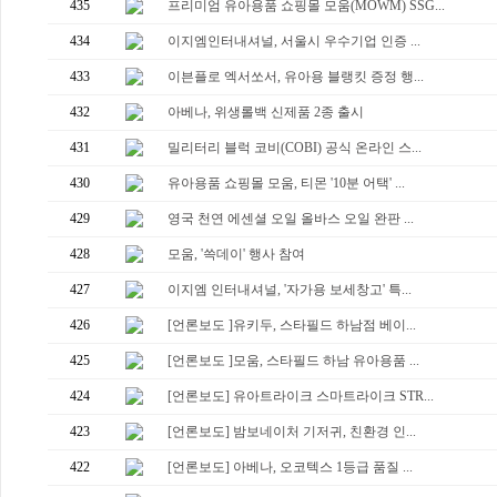
435
프리미엄 유아용품 쇼핑몰 모움(MOWM) SSG...
434
이지엠인터내셔널, 서울시 우수기업 인증 ...
433
이븐플로 엑서쏘서, 유아용 블랭킷 증정 행...
432
아베나, 위생롤백 신제품 2종 출시
431
밀리터리 블럭 코비(COBI) 공식 온라인 스...
430
유아용품 쇼핑몰 모움, 티몬 '10분 어택' ...
429
영국 천연 에센셜 오일 올바스 오일 완판 ...
428
모움, '쓱데이' 행사 참여
427
이지엠 인터내셔널, '자가용 보세창고' 특...
426
[언론보도 ]유키두, 스타필드 하남점 베이...
425
[언론보도 ]모움, 스타필드 하남 유아용품 ...
424
[언론보도] 유아트라이크 스마트라이크 STR...
423
[언론보도] 밤보네이처 기저귀, 친환경 인...
422
[언론보도] 아베나, 오코텍스 1등급 품질 ...