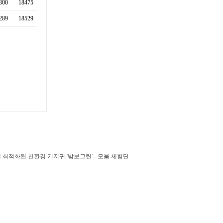
300
18475
289
18529