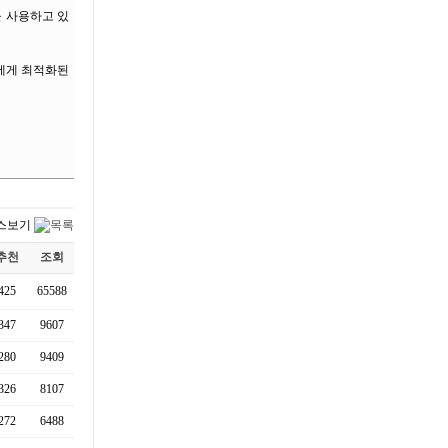
을 사용하고 있
들에게 최적화된
추천
조회
425
65588
347
9607
280
9409
326
8107
272
6488